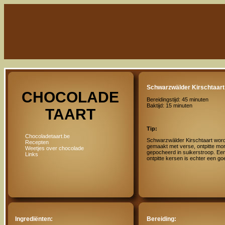
Schwarzwälder Kirschtaart
CHOCOLADE
Bereidingstijd: 45 minuten
Baktijd: 15 minuten
TAART
Tip:
Chocoladetaart.be
Schwarzwälder Kirschtaart wordt
Recepten
gemaakt met verse, ontpitte mor
Weetjes over chocolade
gepocheerd in suikerstroop. Ee
Links
ontpitte kersen is echter een goe
Ingrediënten:
Bereiding: