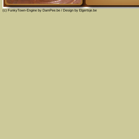
(c) FunkyTown-Engine by
DamPee.be
/ Design by
Elgertsje.be