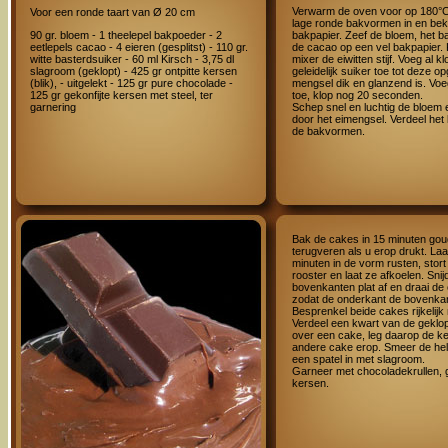
Verwarm de oven voor op 180°C
Voor een ronde taart van Ø 20 cm
lage ronde bakvormen in en bek
bakpapier. Zeef de bloem, het 
90 gr. bloem - 1 theelepel bakpoeder - 2
de cacao op een vel bakpapier.
eetlepels cacao - 4 eieren (gesplitst) - 110 gr.
mixer de eiwitten stijf. Voeg al k
witte basterdsuiker - 60 ml Kirsch - 3,75 dl
geleidelijk suiker toe tot deze o
slagroom (geklopt) - 425 gr ontpitte kersen
mengsel dik en glanzend is. Voe
(blik), - uitgelekt - 125 gr pure chocolade -
toe, klop nog 20 seconden.
125 gr gekonfijte kersen met steel, ter
Schep snel en luchtig de bloem
garnering
door het eimengsel. Verdeel het
de bakvormen.
Bak de cakes in 15 minuten goud
terugveren als u erop drukt. Laa
minuten in de vorm rusten, stor
rooster en laat ze afkoelen. Snij
bovenkanten plat af en draai de
zodat de onderkant de bovenkan
Besprenkel beide cakes rijkelijk
Verdeel een kwart van de geklo
over een cake, leg daarop de k
andere cake erop. Smeer de hel
een spatel in met slagroom.
Garneer met chocoladekrullen, g
kersen.