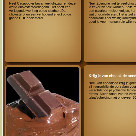
Nee! Cacaoboter bevat veel oliezuur en deze
Nee! Zolang je niet te veel choco
werkt cholesterolverlagend. Het heeft een
je zeker niet dik worden. Zelfs 
verlagende werking op de slechte LDL
een caloriearm dieet volgen, ku
cholesterol en een verhogend effect op de
wat chocolade eten. Het is zelfs
goede HDL cholesterol.
chocolade zeer weinig koolhydr
goed is voor mensen die willen 
Krijg je van chocolade acn
Nee! Van chocolade krijg je geen
zijn verschillende oorzaken voo
verschillende psychische factor
stress. Alleen totaal vasten ver
talgafscheiding met ongeveer 3