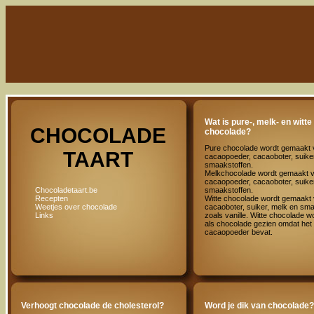
Wat is pure-, melk- en witte
CHOCOLADE
chocolade?
Pure chocolade wordt gemaakt 
TAART
cacaopoeder, cacaoboter, suike
smaakstoffen.
Melkchocolade wordt gemaakt 
cacaopoeder, cacaoboter, suike
smaakstoffen.
Chocoladetaart.be
Witte chocolade wordt gemaakt
Recepten
cacaoboter, suiker, melk en sm
Weetjes over chocolade
zoals vanille. Witte chocolade wor
Links
als chocolade gezien omdat het
cacaopoeder bevat.
Verhoogt chocolade de cholesterol?
Word je dik van chocolade?