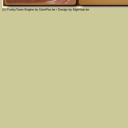
(c) FunkyTown-Engine by
DamPee.be
/ Design by
Elgertsje.be